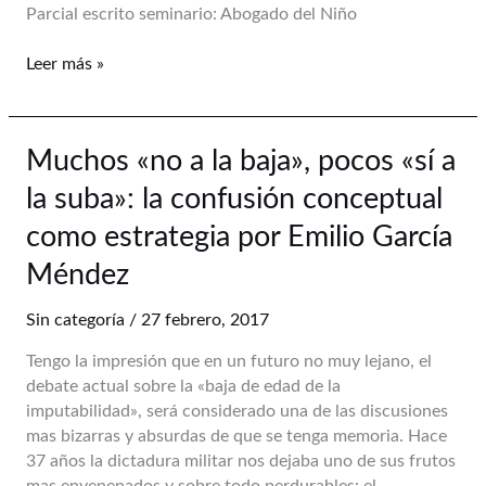
Jujuy,
Parcial escrito seminario: Abogado del Niño
parcial
domiciliario.
Leer más »
Muchos
Muchos «no a la baja», pocos «sí a
«no
la suba»: la confusión conceptual
a
la
como estrategia por Emilio García
baja»,
Méndez
pocos
«sí
Sin categoría
/
27 febrero, 2017
a
la
Tengo la impresión que en un futuro no muy lejano, el
suba»:
debate actual sobre la «baja de edad de la
la
imputabilidad», será considerado una de las discusiones
confusión
mas bizarras y absurdas de que se tenga memoria. Hace
conceptual
37 años la dictadura militar nos dejaba uno de sus frutos
como