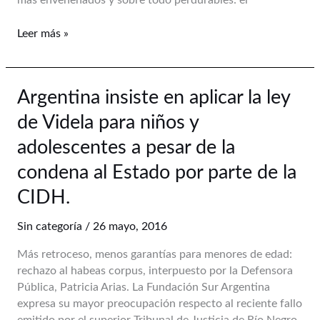
mas envenenados y sobre todo perdurables: el
estrategia
por
Leer más »
Emilio
García
Méndez
Argentina
Argentina insiste en aplicar la ley
insiste
de Videla para niños y
en
aplicar
adolescentes a pesar de la
la
condena al Estado por parte de la
ley
de
CIDH.
Videla
para
Sin categoría
/
26 mayo, 2016
niños
Más retroceso, menos garantías para menores de edad:
y
rechazo al habeas corpus, interpuesto por la Defensora
adolescentes
Pública, Patricia Arias. La Fundación Sur Argentina
a
expresa su mayor preocupación respecto al reciente fallo
pesar