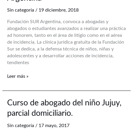
voluntariado
Sin categoría
/
19 diciembre, 2018
de
la
Fundación SUR Argentina, convoca a abogadas y
Clínica
abogados o estudiantes avanzados a realizar una práctica
Legal
ad honorem, tanto en el área de litigio como en el aérea
de
de incidencia. La clínica jurídica gratuita de la Fundación
Fundación
Sur se dedica, a la defensa técnica de niños, niñas y
SUR
adolescentes y a desarrollar acciones de incidencia,
Argentina
tendientes
Leer más »
Curso
Curso de abogado del niño Jujuy,
de
parcial domiciliario.
abogado
del
Sin categoría
/
17 mayo, 2017
niño