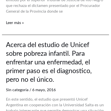
emitido por el superior Tribunal de Justicia de Río Negro
de
que rechaza el dictamen presentado por el Procurador
la
General de la Provincia donde se
condena
al
Leer más »
Estado
por
parte
de
Acerca
Acerca del estudio de Unicef
la
del
CIDH.
sobre pobreza infantil. Para
estudio
de
enfrentar una enfermedad, el
Unicef
primer paso es el diagnostico,
sobre
pobreza
pero no el único.
infantil.
Para
Sin categoría
/
6 mayo, 2016
enfrentar
En este sentido, el estudio que presentó Unicef
una
Argentina en cooperación con la Universidad Salta es un
enfermedad,
trabajo interesante que permite demostrar una situación