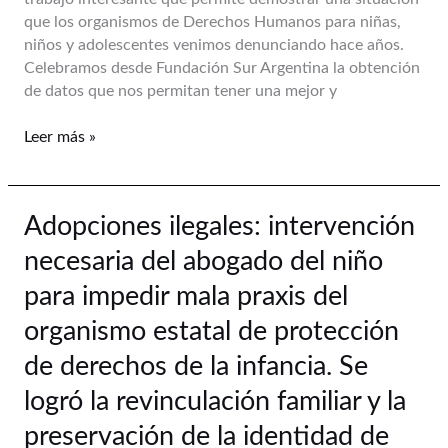
el
que los organismos de Derechos Humanos para niñas,
primer
niños y adolescentes venimos denunciando hace años.
paso
Celebramos desde Fundación Sur Argentina la obtención
es
de datos que nos permitan tener una mejor y
el
diagnostico,
Leer más »
pero
no
el
único.
Adopciones
Adopciones ilegales: intervención
ilegales:
necesaria del abogado del niño
intervención
necesaria
para impedir mala praxis del
del
organismo estatal de protección
abogado
del
de derechos de la infancia. Se
niño
logró la revinculación familiar y la
para
impedir
preservación de la identidad de