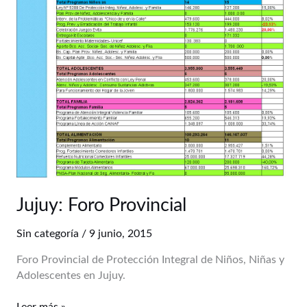
de
Provincial
la
identidad
de
dos
hermanos.
Cumplimiento
armónico
y
simultáneo
de
ley
de
Jujuy: Foro Provincial
Salud
Mental
Sin categoría
/
9 junio, 2015
y
Foro Provincial de Protección Integral de Niños, Niñas y
26.061.
Adolescentes en Jujuy.