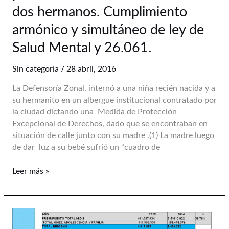
mala
dos hermanos. Cumplimiento
praxis
del
armónico y simultáneo de ley de
organismo
Salud Mental y 26.061.
estatal
de
Sin categoría
/
28 abril, 2016
protección
de
La Defensoría Zonal, internó a una niña recién nacida y a
derechos
su hermanito en un albergue institucional contratado por
de
la ciudad dictando una Medida de Protección
la
Excepcional de Derechos, dado que se encontraban en
infancia.
situación de calle junto con su madre .(1) La madre luego
Se
de dar luz a su bebé sufrió un “cuadro de
logró
la
Leer más »
revinculación
familiar
y
la
Jujuy:
preservación
Foro