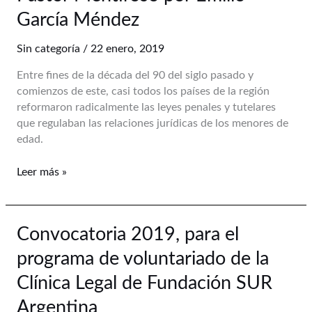
juvenil:
García Méndez
entre
Pinocho
Sin categoría
/
22 enero, 2019
y
el
Entre fines de la década del 90 del siglo pasado y
Pastor
comienzos de este, casi todos los países de la región
Mentiroso
reformaron radicalmente las leyes penales y tutelares
por
que regulaban las relaciones jurídicas de los menores de
Emilio
edad.
García
Méndez
Leer más »
Convocatoria
Convocatoria 2019, para el
2019,
programa de voluntariado de la
para
el
Clínica Legal de Fundación SUR
programa
Argentina
de