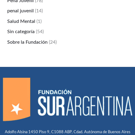
Pena Juvenil
(78)
penal juvenil
(14)
Salud Mental
(1)
Sin categoría
(54)
Sobre la Fundación
(24)
Adolfo Alsina 1450 Piso 9, C1088 ABP, Cdad. Autónoma de Buenos Aires