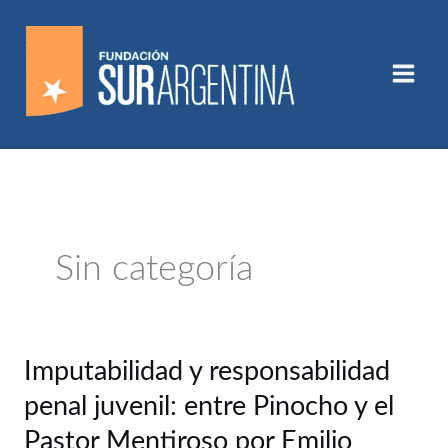
Ir
al
contenido
Sin categoría
Imputabilidad
Imputabilidad y responsabilidad
y
penal juvenil: entre Pinocho y el
responsabilidad
penal
Pastor Mentiroso por Emilio