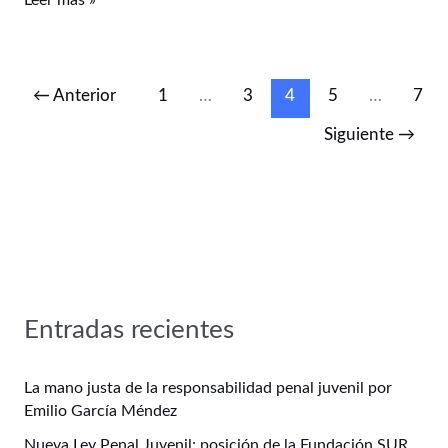
Leer más »
←
Anterior
1
…
3
4
5
…
7
Siguiente
→
Entradas recientes
La mano justa de la responsabilidad penal juvenil por
Emilio García Méndez
Nueva Ley Penal Juvenil: posición de la Fundación SUR