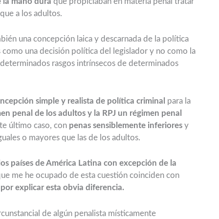
e la mano dura
que propiciaban en materia penal tratar
que a los adultos.
ién una concepción laica y descarnada de la política
como una decisión política del legislador y no como la
 determinados rasgos intrínsecos de determinados
ncepción simple y realista de política criminal
para la
men penal de los adultos y la RPJ un régimen penal
te último caso, con
penas sensiblemente inferiores
y
guales o mayores que las de los adultos.
 los países de América Latina con excepción de la
 que me he ocupado de esta cuestión coinciden con
 por explicar esta obvia diferencia.
ircunstancial de algún penalista místicamente