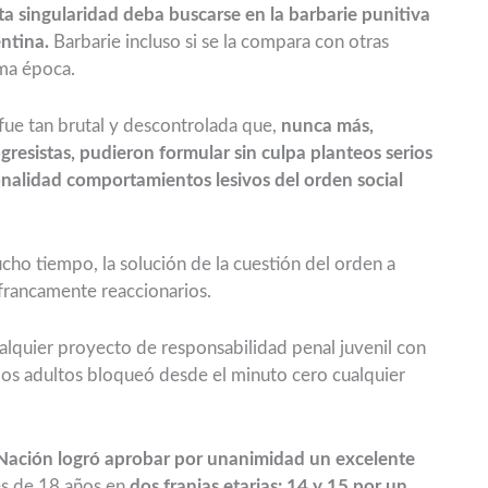
esta singularidad deba buscarse en la barbarie punitiva
entina.
Barbarie incluso si se la compara con otras
sma época.
 fue tan brutal y descontrolada que,
nunca más,
gresistas, pudieron formular sin culpa planteos serios
onalidad comportamientos lesivos del orden social
cho tiempo, la solución de la cuestión del orden a
 francamente reaccionarios.
ualquier proyecto de responsabilidad penal juvenil con
 los adultos bloqueó desde el minuto cero cualquier
 Nación logró aprobar por unanimidad un excelente
es de 18 años en
dos franjas etarias: 14 y 15 por un