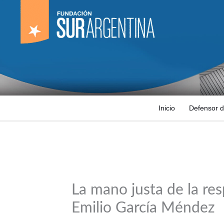
Ir
al
contenido
Inicio
Defensor d
La mano justa de la res
Emilio García Méndez