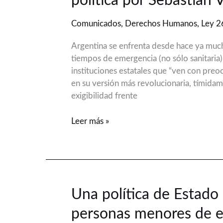
política por Sebastián
de
la
Comunicados
,
Derechos Humanos
,
Ley 2
preocupación
y
Argentina se enfrenta desde hace ya much
la
tiempos de emergencia (no sólo sanitaria)
corrección
instituciones estatales que “ven con preoc
política
en su versión más revolucionaria, tímidam
por
exigibilidad frente
Sebastián
Vázquez
Leer más »
Una
Una política de Estado
política
personas menores de 
de