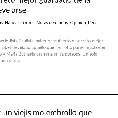
ecreto mejor guardado de la
evelarse
us
,
Habeas Corpus
,
Notas de diarios
,
Opinión
,
Pena
 periodista Paulista, haber descubierto el secreto mejor
n haber develado aquello que, por otra parte, muchos en
 y Maria Bethania eran una única persona. Un solo
tano y otras
: un viejísimo embrollo que