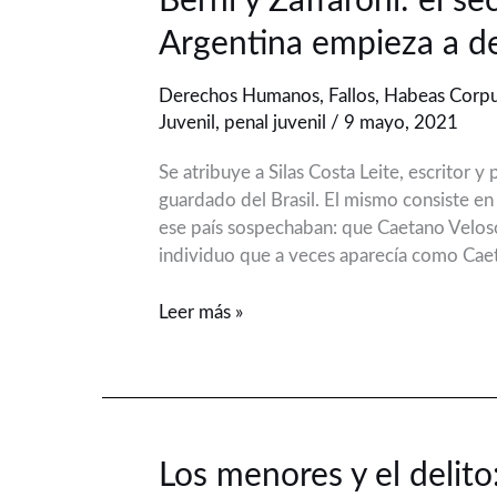
Berni y Zaffaroni: el s
y
Argentina empieza a d
Zaffaroni:
el
Derechos Humanos
,
Fallos
,
Habeas Corp
secreto
Juvenil
,
penal juvenil
/
9 mayo, 2021
mejor
guardado
Se atribuye a Silas Costa Leite, escritor y
de
guardado del Brasil. El mismo consiste e
la
ese país sospechaban: que Caetano Veloso
Argentina
individuo que a veces aparecía como Cae
empieza
a
Leer más »
develarse
Los
Los menores y el delito
menores