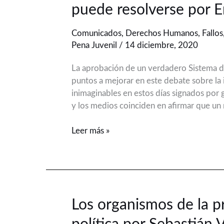
puede resolverse por 
y
el
Comunicados
,
Derechos Humanos
,
Fallos
delito:
Pena Juvenil
/
14 diciembre, 2020
un
viejísimo
La aprobación de un verdadero Sistema de
embrollo
puntos a mejorar en este debate sobre la
que
inimaginables en estos días signados por gr
puede
y los medios coinciden en afirmar que u
resolverse
por
Leer más »
Emilio
García
Méndez
Los
Los organismos de la p
organismos