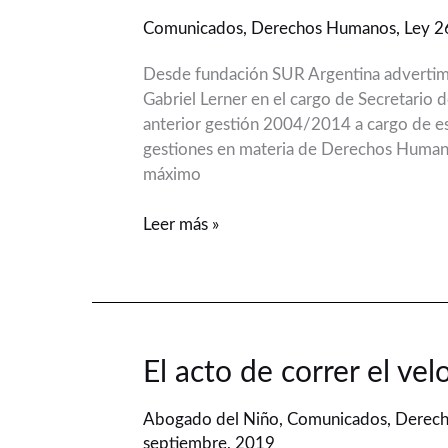
Estado
Comunicados
,
Derechos Humanos
,
Ley 2
sin
rumbo:
Desde fundación SUR Argentina advertimo
Los
Gabriel Lerner en el cargo de Secretario 
derechos
anterior gestión 2004/2014 a cargo de e
de
gestiones en materia de Derechos Humanos
las
máximo
personas
menores
Leer más »
de
edad
El
El acto de correr el vel
acto
de
Abogado del Niño
,
Comunicados
,
Derec
correr
septiembre, 2019