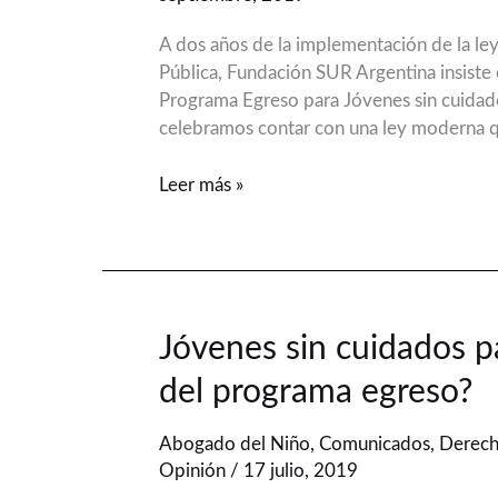
el
A dos años de la implementación de la l
velo
Pública, Fundación SUR Argentina insiste e
Programa Egreso para Jóvenes sin cuidad
celebramos contar con una ley moderna q
Leer más »
Jóvenes
Jóvenes sin cuidados pa
sin
del programa egreso?
cuidados
parentales:
Abogado del Niño
,
Comunicados
,
Derec
¿Cuál
Opinión
/
17 julio, 2019
es