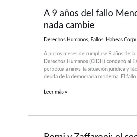
A
A 9 años del fallo Men
9
nada cambie
años
del
Derechos Humanos
,
Fallos
,
Habeas Corp
fallo
Mendoza:
A pocos meses de cumplirse 9 años de la s
cambiar
Derechos Humanos (CIDH) condenó al Est
algo
perpetua a niñxs, la situación jurídica y 
para
deuda de la democracia moderna. El fallo
que
nada
Leer más »
cambie
Berni