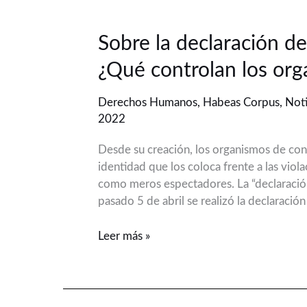
Sobre
Sobre la declaración de
la
¿Qué controlan los org
declaración
de
Derechos Humanos
,
Habeas Corpus
,
Noti
las
2022
Defensorías
de
Desde su creación, los organismos de contr
Niñez:
identidad que los coloca frente a las vio
¿Qué
como meros espectadores. La “declaración”
controlan
pasado 5 de abril se realizó la declaración
los
organismos
Leer más »
de
control?