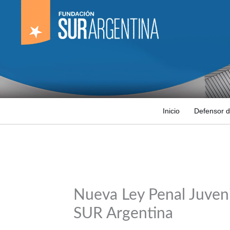
Ir
al
contenido
Inicio
Defensor d
Nueva Ley Penal Juveni
SUR Argentina