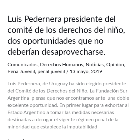
Luis
Luis Pedernera presidente del
Pedernera
comité de los derechos del niño,
presidente
del
dos oportunidades que no
comité
deberían desaprovecharse.
de
los
Comunicados
,
Derechos Humanos
,
Noticias
,
Opinión
,
derechos
Pena Juvenil
,
penal juvenil
/
13 mayo, 2019
del
niño,
Luis Pedernera, de Uruguay ha sido elegido presidente
dos
del Comité de los Derechos del Niño. La Fundación Sur
oportunidades
Argentina piensa que nos encontramos ante una doble
que
excelente oportunidad. En primer lugar para exhortar al
no
Estado Argentino a tomar las medidas necesarias
deberían
destinadas a derogar el vigente régimen penal de la
desaprovecharse.
minoridad que establece la imputabilidad