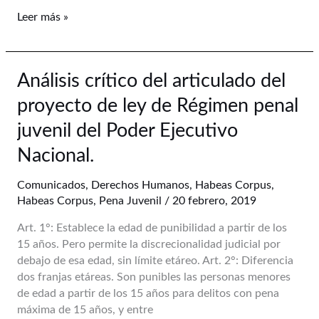
Leer más »
Análisis
Análisis crítico del articulado del
crítico
proyecto de ley de Régimen penal
del
articulado
juvenil del Poder Ejecutivo
del
Nacional.
proyecto
de
Comunicados
,
Derechos Humanos
,
Habeas Corpus
,
ley
Habeas Corpus
,
Pena Juvenil
/
20 febrero, 2019
de
Régimen
Art. 1°: Establece la edad de punibilidad a partir de los
penal
15 años. Pero permite la discrecionalidad judicial por
juvenil
debajo de esa edad, sin límite etáreo. Art. 2°: Diferencia
del
dos franjas etáreas. Son punibles las personas menores
Poder
de edad a partir de los 15 años para delitos con pena
Ejecutivo
máxima de 15 años, y entre