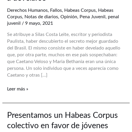
secreto
mejor
Derechos Humanos
,
Fallos
,
Habeas Corpus
,
Habeas
guardado
Corpus
,
Notas de diarios
,
Opinión
,
Pena Juvenil
,
penal
de
juvenil
/
9 mayo, 2021
la
Se atribuye a Silas Costa Leite, escritor y periodista
Argentina
Paulista, haber descubierto el secreto mejor guardado
empieza
del Brasil. El mismo consiste en haber develado aquello
a
que, por otra parte, muchos en ese país sospechaban:
develarse
que Caetano Veloso y Maria Bethania eran una única
persona. Un solo individuo que a veces aparecía como
Caetano y otras […]
Leer más »
Presentamos
Presentamos un Habeas Corpus
un
colectivo en favor de jóvenes
Habeas