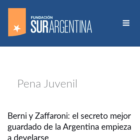
Ir
al
contenido
Pena Juvenil
Berni
Berni y Zaffaroni: el secreto mejor
y
guardado de la Argentina empieza
Zaffaroni:
el
a develarse