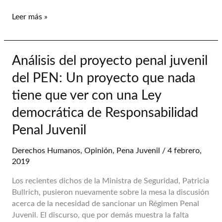
Nacional.
Leer más »
Análisis
Análisis del proyecto penal juvenil
del
del PEN: Un proyecto que nada
proyecto
penal
tiene que ver con una Ley
juvenil
democrática de Responsabilidad
del
PEN:
Penal Juvenil
Un
proyecto
Derechos Humanos
,
Opinión
,
Pena Juvenil
/
4 febrero,
que
2019
nada
Los recientes dichos de la Ministra de Seguridad, Patricia
tiene
Bullrich, pusieron nuevamente sobre la mesa la discusión
que
acerca de la necesidad de sancionar un Régimen Penal
ver
Juvenil. El discurso, que por demás muestra la falta
con