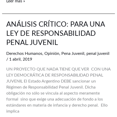
Leer más »
ANÁLISIS
ANÁLISIS CRÍTICO: PARA UNA
CRÍTICO:
LEY DE RESPONSABILIDAD
PARA
UNA
PENAL JUVENIL
LEY
DE
Derechos Humanos
,
Opinión
,
Pena Juvenil
,
penal juvenil
RESPONSABILIDAD
/
1 abril, 2019
PENAL
UN PROYECTO QUE NADA TIENE QUE VER CON UNA
JUVENIL
LEY DEMOCRÁTICA DE RESPONSABILIDAD PENAL
JUVENIL El Estado Argentino DEBE sancionar un
Régimen de Responsabilidad Penal Juvenil. Dicha
obligación no sólo se vincula al aspecto meramente
formal sino que exige una adecuación de fondo a los
estándares en materia de infancia y derecho penal. Ello
implica