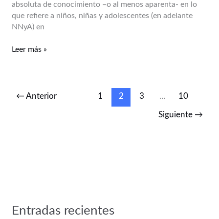
absoluta de conocimiento –o al menos aparenta- en lo
una
que refiere a niños, niñas y adolescentes (en adelante
Ley
NNyA) en
democrática
de
Leer más »
Responsabilidad
Penal
Juvenil
←
Anterior
1
2
3
…
10
Siguiente
→
Entradas recientes