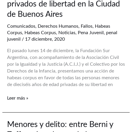
Corpus
privados de libertad en la Ciudad
colectivo
de Buenos Aires
en
favor
Comunicados
,
Derechos Humanos
,
Fallos
,
Habeas
de
Corpus
,
Habeas Corpus
,
Noticias
,
Pena Juvenil
,
penal
jóvenes
juvenil
/
17 diciembre, 2020
privados
de
El pasado lunes 14 de diciembre, la Fundación Sur
libertad
Argentina, con acompañamiento de la Asociación Civil
en
por la Igualdad y la Justicia (A.C.I.J.) y el Colectivo por los
la
Derechos de la Infancia, presentamos una acción de
Ciudad
habeas corpus en favor de todas las personas menores
de
de dieciséis años de edad privadas de su libertad en
Buenos
Aires
Leer más »
Menores
Menores y delito: entre Berni y
y