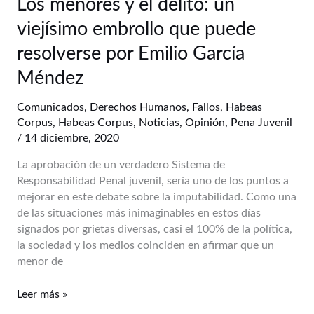
Los menores y el delito: un
menores
viejísimo embrollo que puede
y
el
resolverse por Emilio García
delito:
Méndez
un
viejísimo
Comunicados
,
Derechos Humanos
,
Fallos
,
Habeas
embrollo
Corpus
,
Habeas Corpus
,
Noticias
,
Opinión
,
Pena Juvenil
que
/
14 diciembre, 2020
puede
resolverse
La aprobación de un verdadero Sistema de
por
Responsabilidad Penal juvenil, sería uno de los puntos a
Emilio
mejorar en este debate sobre la imputabilidad. Como una
García
de las situaciones más inimaginables en estos días
Méndez
signados por grietas diversas, casi el 100% de la política,
la sociedad y los medios coinciden en afirmar que un
menor de
Leer más »