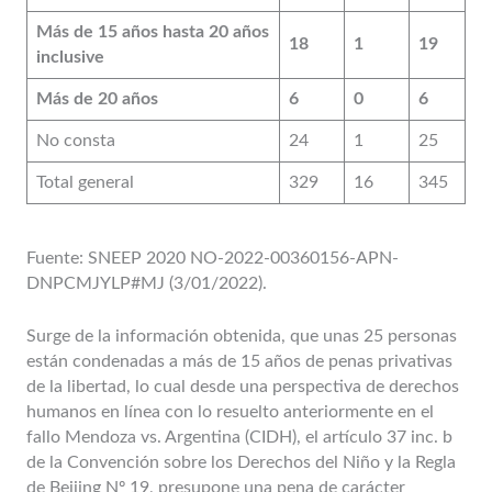
Más de 15 años hasta 20 años
18
1
19
inclusive
Más de 20 años
6
0
6
No consta
24
1
25
Total general
329
16
345
Fuente: SNEEP 2020 NO-2022-00360156-APN-
DNPCMJYLP#MJ (3/01/2022).
Surge de la información obtenida, que unas 25 personas
están condenadas a más de 15 años de penas privativas
de la libertad, lo cual desde una perspectiva de derechos
humanos en línea con lo resuelto anteriormente en el
fallo Mendoza vs. Argentina (CIDH), el artículo 37 inc. b
de la Convención sobre los Derechos del Niño y la Regla
de Beijing Nº 19, presupone una pena de carácter