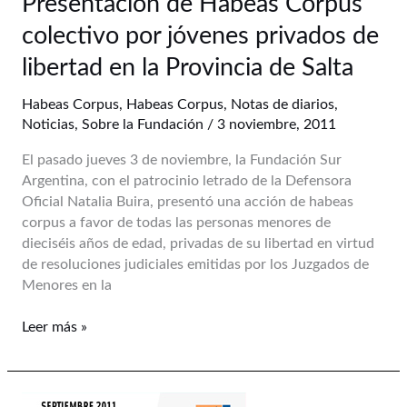
Presentación de Habeas Corpus
de
«protección»
colectivo por jóvenes privados de
Habeas
de
Corpus
niños
libertad en la Provincia de Salta
colectivo
vulnerables
por
Habeas Corpus
,
Habeas Corpus
,
Notas de diarios
,
jóvenes
Noticias
,
Sobre la Fundación
/
3 noviembre, 2011
privados
El pasado jueves 3 de noviembre, la Fundación Sur
de
Argentina, con el patrocinio letrado de la Defensora
libertad
Oficial Natalia Buira, presentó una acción de habeas
en
corpus a favor de todas las personas menores de
la
dieciséis años de edad, privadas de su libertad en virtud
Provincia
de resoluciones judiciales emitidas por los Juzgados de
de
Menores en la
Salta
Leer más »
Cierre