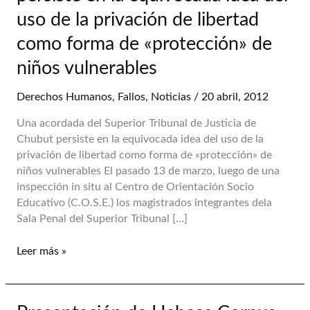
Tribunal
uso de la privación de libertad
de
Justicia
como forma de «protección» de
de
niños vulnerables
Chubut
persiste
Derechos Humanos
,
Fallos
,
Noticias
/
20 abril, 2012
en
la
Una acordada del Superior Tribunal de Justicia de
equivocada
Chubut persiste en la equivocada idea del uso de la
idea
privación de libertad como forma de «protección» de
del
niños vulnerables El pasado 13 de marzo, luego de una
uso
inspección in situ al Centro de Orientación Socio
de
Educativo (C.O.S.E.) los magistrados integrantes dela
la
Sala Penal del Superior Tribunal […]
privación
de
Leer más »
libertad
como
forma
Presentación
de