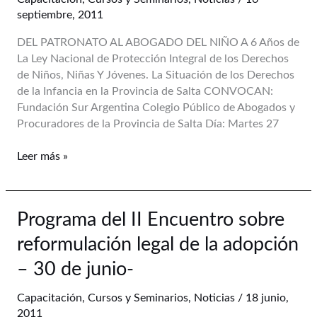
Derechos
septiembre, 2011
de
DEL PATRONATO AL ABOGADO DEL NIÑO A 6 Años de
la
La Ley Nacional de Protección Integral de los Derechos
Infancia
de Niños, Niñas Y Jóvenes. La Situación de los Derechos
en
de la Infancia en la Provincia de Salta CONVOCAN:
Salta
Fundación Sur Argentina Colegio Público de Abogados y
–
Procuradores de la Provincia de Salta Día: Martes 27
Martes
27/9
Leer más »
–
16.30hs.
Programa
Programa del II Encuentro sobre
del
reformulación legal de la adopción
II
Encuentro
– 30 de junio-
sobre
reformulación
Capacitación
,
Cursos y Seminarios
,
Noticias
/
18 junio,
legal
2011