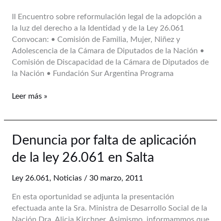
de
II Encuentro sobre reformulación legal de la adopción a
la
la luz del derecho a la Identidad y de la Ley 26.061
adopción
Convocan: • Comisión de Familia, Mujer, Niñez y
–
Adolescencia de la Cámara de Diputados de la Nación •
30
Comisión de Discapacidad de la Cámara de Diputados de
de
la Nación • Fundación Sur Argentina Programa
junio-
Leer más »
Denuncia
Denuncia por falta de aplicación
por
de la ley 26.061 en Salta
falta
de
Ley 26.061
,
Noticias
/
30 marzo, 2011
aplicación
de
En esta oportunidad se adjunta la presentación
la
efectuada ante la Sra. Ministra de Desarrollo Social de la
ley
Nación Dra. Alicia Kirchner. Asimismo, informammos que