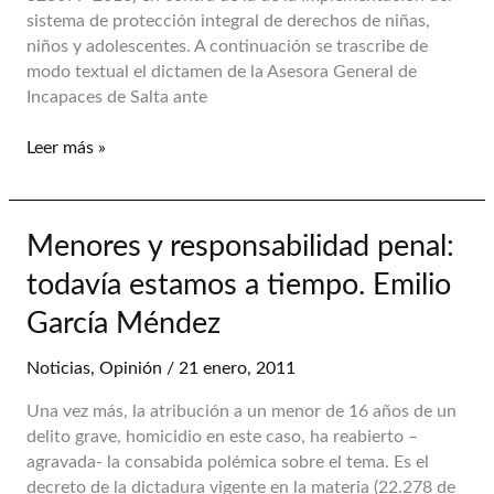
sistema de protección integral de derechos de niñas,
autos
niños y adolescentes. A continuación se trascribe de
“RMR
modo textual el dictamen de la Asesora General de
contra
Incapaces de Salta ante
provincia
de
Leer más »
Salta”
Menores
Menores y responsabilidad penal:
y
todavía estamos a tiempo. Emilio
responsabilidad
penal:
García Méndez
todavía
estamos
Noticias
,
Opinión
/
21 enero, 2011
a
Una vez más, la atribución a un menor de 16 años de un
tiempo.
delito grave, homicidio en este caso, ha reabierto –
Emilio
agravada- la consabida polémica sobre el tema. Es el
García
decreto de la dictadura vigente en la materia (22.278 de
Méndez