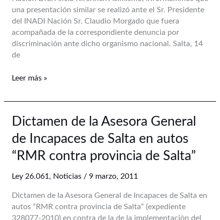
26.061
una presentación similar se realizó ante el Sr. Presidente
en
del INADI Nación Sr. Claudio Morgado que fuera
Salta
acompañada de la correspondiente denuncia por
discriminación ante dicho organismo nacional. Salta, 14
de
Leer más »
Dictamen
Dictamen de la Asesora General
de
de Incapaces de Salta en autos
la
Asesora
“RMR contra provincia de Salta”
General
de
Ley 26.061
,
Noticias
/
9 marzo, 2011
Incapaces
Dictamen de la Asesora General de Incapaces de Salta en
de
autos “RMR contra provincia de Salta” (expediente
Salta
328077-2010) en contra de la de la implementaciòn del
en