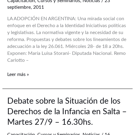
Capacitación
,
Cursos y Seminarios
,
Noticias
/
23
septiembre, 2011
LA ADOPCIÓN EN ARGENTINA: Una mirada social con
enfoque en el Derecho a la Identidad Iniciativas políticas
y legislativas. La normativa vigente y la necesidad de su
reforma. Propuestas y debates sobre los lineamientos de
adecuación a la ley 26.061. Miércoles 28- de 18 a 20hs.
Exponen: María Luisa Storani- Diputada Nacional. Remo
Carlotto –
Leer más »
Debate
Debate sobre la Situación de los
sobre
Derechos de la Infancia en Salta –
la
Situación
Martes 27/9 – 16.30hs.
de
los
Capacitación
,
Cursos y Seminarios
,
Noticias
/
16