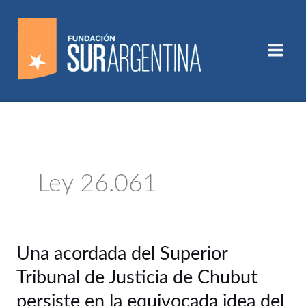
Ir
al
contenido
Ley 26.061
Una
Una acordada del Superior
acordada
Tribunal de Justicia de Chubut
del
Superior
persiste en la equivocada idea del