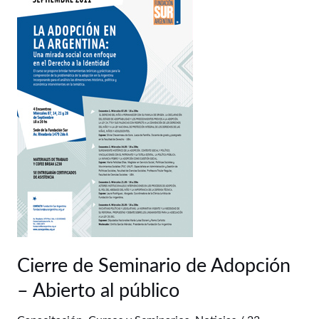
de
Seminario
de
Adopción
–
Abierto
al
público
Cierre de Seminario de Adopción
– Abierto al público