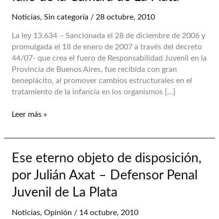
64
de
Noticias
,
Sin categoría
/
28 octubre, 2010
la
La ley 13.634 – Sancionada el 28 de diciembre de 2006 y
Ley
promulgada el 18 de enero de 2007 a través del decreto
13.634
44/07- que crea el fuero de Responsabilidad Juvenil en la
y
Provincia de Buenos Aires, fue recibida con gran
un
beneplácito, al promover cambios estructurales en el
peligroso
tratamiento de la infancia en los organismos […]
fallo
de
Leer más »
la
Camara
de
La
Ese
Ese eterno objeto de disposición,
Plata
eterno
por Julián Axat – Defensor Penal
objeto
de
Juvenil de La Plata
disposición,
por
Noticias
,
Opinión
/
14 octubre, 2010