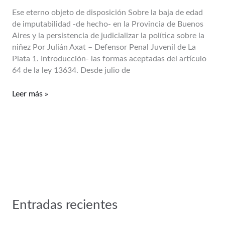
Julián
Ese eterno objeto de disposición Sobre la baja de edad
Axat
de imputabilidad -de hecho- en la Provincia de Buenos
–
Aires y la persistencia de judicializar la política sobre la
Defensor
niñez Por Julián Axat – Defensor Penal Juvenil de La
Penal
Plata 1. Introducción- las formas aceptadas del artículo
Juvenil
64 de la ley 13634. Desde julio de
de
La
Leer más »
Plata
Entradas recientes