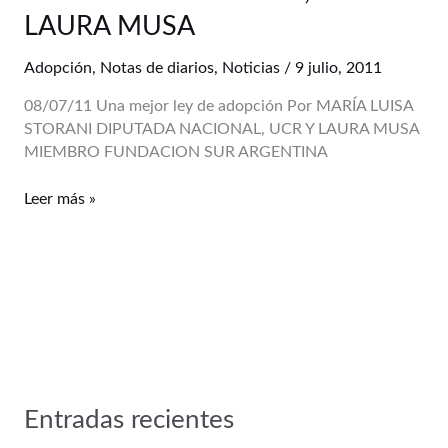
adopción
LAURA MUSA
–
Por
Adopción
,
Notas de diarios
,
Noticias
/
9 julio, 2011
MARÍA
LUISA
08/07/11 Una mejor ley de adopción Por MARÍA LUISA
STORANI
STORANI DIPUTADA NACIONAL, UCR Y LAURA MUSA
DIPUTADA
MIEMBRO FUNDACION SUR ARGENTINA
NACIONAL,
UCR
Leer más »
Y
LAURA
MUSA
Entradas recientes