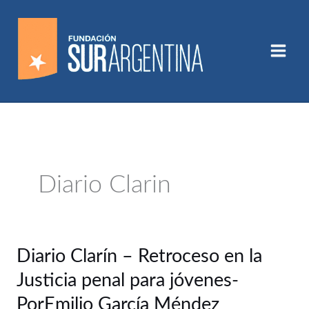
Ir
al
contenido
Diario Clarin
Diario
Diario Clarín – Retroceso en la
Clarín
Justicia penal para jóvenes-
–
Retroceso
PorEmilio García Méndez