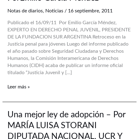
en
la
Notas de diarios
,
Noticias
/
16 septiembre, 2011
Justicia
Publicado el 16/09/11 Por Emilio García Méndez,
penal
EXPERTO EN DERECHO PENAL JUVENIL, PRESIDENTE
para
DE LA FUNDACION SUR ARGENTINA Retroceso en la
jóvenes-
Justicia penal para jóvenes Luego del informe publicado
PorEmilio
el año pasado sobre Seguridad Ciudadana y Derechos
García
Humanos, la Comisión Interamericana de Derechos
Méndez
Humanos (CIDH) acaba de publicar un informe oficial
titulado “Justicia Juvenil y […]
Leer más »
Una
Una mejor ley de adopción – Por
mejor
MARÍA LUISA STORANI
ley
de
DIPUTADA NACIONAL, UCR Y