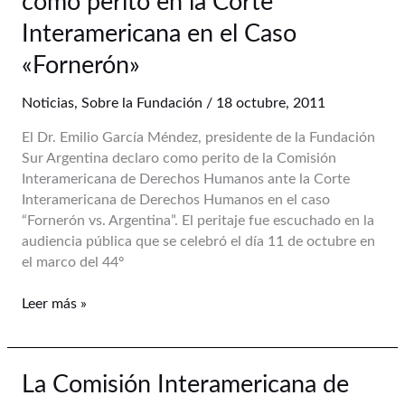
como perito en la Corte
García
Méndez
Interamericana en el Caso
declaró
«Fornerón»
como
perito
Noticias
,
Sobre la Fundación
/
18 octubre, 2011
en
la
El Dr. Emilio García Méndez, presidente de la Fundación
Corte
Sur Argentina declaro como perito de la Comisión
Interamericana
Interamericana de Derechos Humanos ante la Corte
en
Interamericana de Derechos Humanos en el caso
el
“Fornerón vs. Argentina”. El peritaje fue escuchado en la
Caso
audiencia pública que se celebró el día 11 de octubre en
«Fornerón»
el marco del 44º
Leer más »
La
La Comisión Interamericana de
Comisión