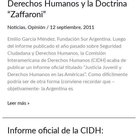
Derechos Humanos y la Doctrina
Interamericana
de
“Zaffaroni”
Derechos
Humanos
Noticias
,
Opinión
/
12 septiembre, 2011
y
Emilio García Méndez. Fundación Sur Argentina. Luego
la
del informe publicado el año pasado sobre Seguridad
Doctrina
Ciudadana y Derechos Humanos, la Comisión
“Zaffaroni”
Interamericana de Derechos Humanos (CIDH) acaba de
publicar un informe oficial titulado “Justicia Juvenil y
Derechos Humanos en las Américas”. Como difícilmente
podría ser de otra forma (conviene recordar que –
objetivamente- la Argentina es
Leer más »
Informe
Informe oficial de la CIDH:
oficial