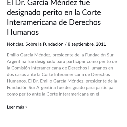
El
El Dr. García Méndez fue
Dr.
designado perito en la Corte
García
Méndez
Interamericana de Derechos
fue
Humanos
designado
perito
Noticias
,
Sobre la Fundación
/
8 septiembre, 2011
en
la
Emilio García Méndez, presidente de la Fundación Sur
Corte
Argentina fue designado para participar como perito de
Interamericana
la Comisión Interamericana de Derechos Humanos en
de
dos casos ante la Corte Interamericana de Derechos
Derechos
Humanos. El Dr. Emilio García Méndez, presidente de la
Humanos
Fundación Sur Argentina fue designado para participar
como perito ante la Corte Interamericana en el
Leer más »