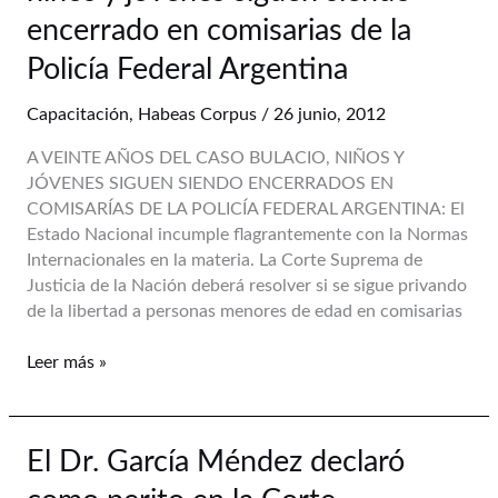
del
encerrado en comisarias de la
caso
Policía Federal Argentina
Bulacio,
niños
Capacitación
,
Habeas Corpus
/
26 junio, 2012
y
jóvenes
A VEINTE AÑOS DEL CASO BULACIO, NIÑOS Y
siguen
JÓVENES SIGUEN SIENDO ENCERRADOS EN
siendo
COMISARÍAS DE LA POLICÍA FEDERAL ARGENTINA: El
encerrado
Estado Nacional incumple flagrantemente con la Normas
en
Internacionales en la materia. La Corte Suprema de
comisarias
Justicia de la Nación deberá resolver si se sigue privando
de
de la libertad a personas menores de edad en comisarias
la
Policía
Leer más »
Federal
Argentina
El
El Dr. García Méndez declaró
Dr.