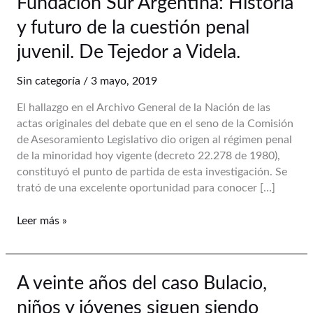
Fundación Sur Argentina: Historia
nuevo
libro
y futuro de la cuestión penal
de
juvenil. De Tejedor a Videla.
Fundación
Sur
Sin categoría
/
3 mayo, 2019
Argentina:
Historia
El hallazgo en el Archivo General de la Nación de las
y
actas originales del debate que en el seno de la Comisión
futuro
de Asesoramiento Legislativo dio origen al régimen penal
de
de la minoridad hoy vigente (decreto 22.278 de 1980),
la
constituyó el punto de partida de esta investigación. Se
cuestión
trató de una excelente oportunidad para conocer […]
penal
juvenil.
Leer más »
De
Tejedor
a
A
A veinte años del caso Bulacio,
Videla.
veinte
niños y jóvenes siguen siendo
años