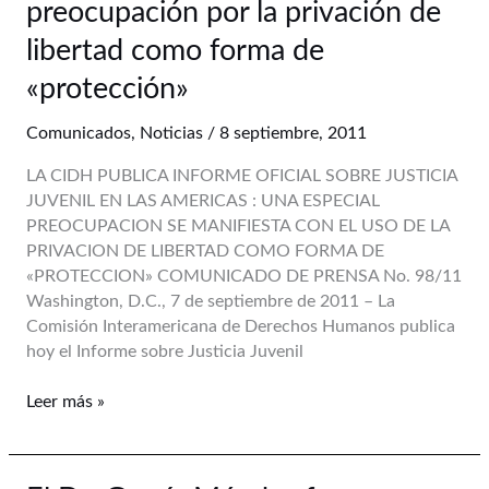
preocupación por la privación de
de
la
libertad como forma de
CIDH:
«protección»
preocupación
por
Comunicados
,
Noticias
/
8 septiembre, 2011
la
privación
LA CIDH PUBLICA INFORME OFICIAL SOBRE JUSTICIA
de
JUVENIL EN LAS AMERICAS : UNA ESPECIAL
libertad
PREOCUPACION SE MANIFIESTA CON EL USO DE LA
como
PRIVACION DE LIBERTAD COMO FORMA DE
forma
«PROTECCION» COMUNICADO DE PRENSA No. 98/11
de
Washington, D.C., 7 de septiembre de 2011 – La
«protección»
Comisión Interamericana de Derechos Humanos publica
hoy el Informe sobre Justicia Juvenil
Leer más »