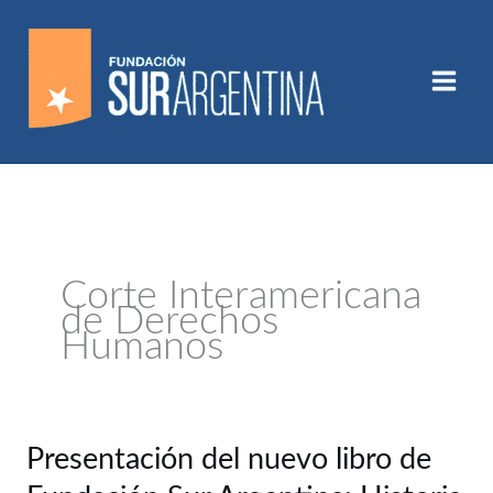
Ir
al
contenido
Corte Interamericana
de Derechos
Humanos
Presentación
Presentación del nuevo libro de
del