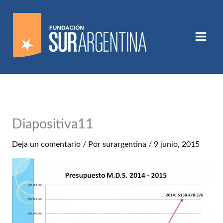
Ir
al
contenido
Diapositiva11
Deja un comentario
/ Por
surargentina
/
9 junio, 2015