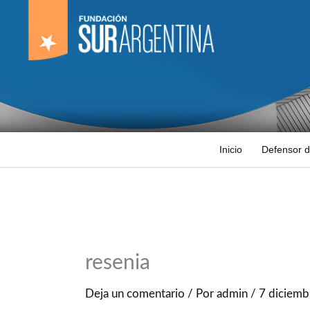
Ir
al
contenido
Inicio
Defensor d
resenia
Deja un comentario
/ Por
admin
/
7 diciemb