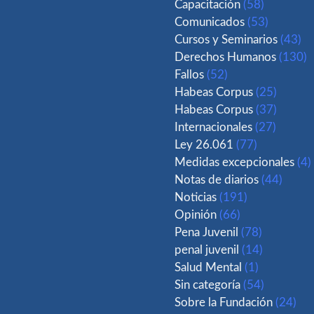
Capacitación
(58)
Comunicados
(53)
Cursos y Seminarios
(43)
Derechos Humanos
(130)
Fallos
(52)
Habeas Corpus
(25)
Habeas Corpus
(37)
Internacionales
(27)
Ley 26.061
(77)
Medidas excepcionales
(4)
Notas de diarios
(44)
Noticias
(191)
Opinión
(66)
Pena Juvenil
(78)
penal juvenil
(14)
Salud Mental
(1)
Sin categoría
(54)
Sobre la Fundación
(24)