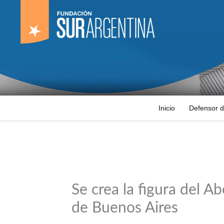
Ir
al
contenido
Inicio
Defensor d
Se crea la figura del A
de Buenos Aires