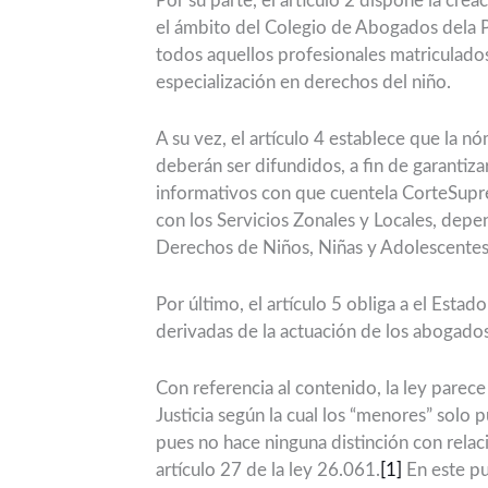
Por su parte, el artículo 2 dispone la cr
el ámbito del Colegio de Abogados dela P
todos aquellos profesionales matriculad
especialización en derechos del niño.
A su vez, el artículo 4 establece que la 
deberán ser difundidos, a fin de garantizar
informativos con que cuentela CorteSupre
con los Servicios Zonales y Locales, dep
Derechos de Niños, Niñas y Adolescentes,
Por último, el artículo 5 obliga a el Estad
derivadas de la actuación de los abogado
Con referencia al contenido, la ley parece
Justicia según la cual los “menores” solo 
pues no hace ninguna distinción con relaci
artículo 27 de la ley 26.061.
[1]
En este pu