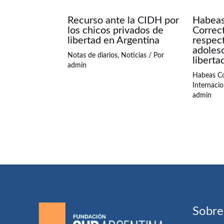
Recurso ante la CIDH por
Habeas
los chicos privados de
Correc
libertad en Argentina
respect
adoles
Notas de diarios
,
Noticias
/ Por
libert
admin
Habeas C
Internacio
admin
Sobre