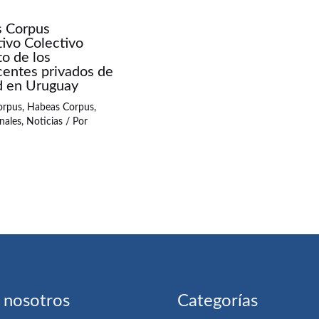
 Corpus
tivo Colectivo
o de los
centes privados de
ad en Uruguay
orpus
,
Habeas Corpus
,
nales
,
Noticias
/ Por
 nosotros
Categorías