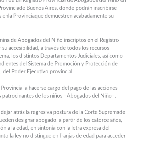
eación de un Registro Provincial de Abogados del Niño en
rovinciade Buenos Aires, donde podrán inscribirse
os enla Provinciaque demuestren acabadamente su
nómina de Abogados del Niño inscriptos en el Registro
 su accesibilidad, a través de todos los recursos
ma, los distintos Departamentos Judiciales, así como
endientes del Sistema de Promoción y Protección de
 del Poder Ejecutivo provincial.
o Provincial a hacerse cargo del pago de las acciones
s patrocinantes de los niños –Abogados del Niño–.
 dejar atrás la regresiva postura de la Corte Supremade
pueden designar abogado, a partir de los catorce años,
ón a la edad, en sintonía con la letra expresa del
nto la ley no distingue en franjas de edad para acceder