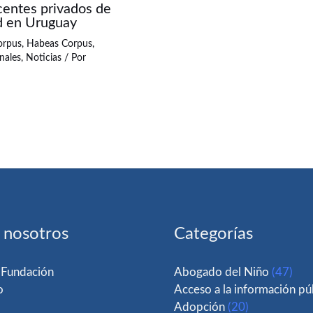
centes privados de
ad en Uruguay
orpus
,
Habeas Corpus
,
nales
,
Noticias
/ Por
 nosotros
Categorías
 Fundación
Abogado del Niño
(47)
o
Acceso a la información pú
Adopción
(20)