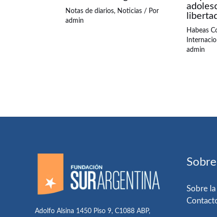
adoles
Notas de diarios
,
Noticias
/ Por
libert
admin
Habeas C
Internacio
admin
Sobre
Sobre la
Contact
Adolfo Alsina 1450 Piso 9, C1088 ABP,