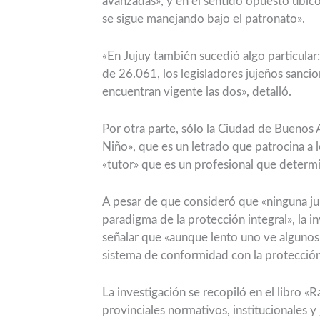
avanzadas», y en el sentido opuesto ubicó
se sigue manejando bajo el patronato».
«En Jujuy también sucedió algo particular
de 26.061, los legisladores jujeños sanci
encuentran vigente las dos», detalló.
Por otra parte, sólo la Ciudad de Buenos 
Niño», que es un letrado que patrocina a lo
«tutor» que es un profesional que determi
A pesar de que consideró que «ninguna ju
paradigma de la protección integral», la i
señalar que «aunque lento uno ve alguno
sistema de conformidad con la protección 
La investigación se recopiló en el libro «R
provinciales normativos, institucionales y 