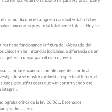
 a La Pampa, «que no sancionó ninguna ley provincial y
: el mismo día que el Congreso nacional votaba la Ley
onaban una norma provincial totalmente tutelar. Hoy se
Aires tiene funcionando la figura del «Abogado del
s chicos en las instancias judiciales, a diferencia de un
na qué es lo mejor para el niño o joven.
risdicción se encuentra completamente acorde al
nvestigadora se mostró optimista respecto al futuro, al
s signos, pequeñas cosas que van construyendo ese
integral».
adiografía crítica de la ley 26.061. Escenarios
jurisprudenciales».