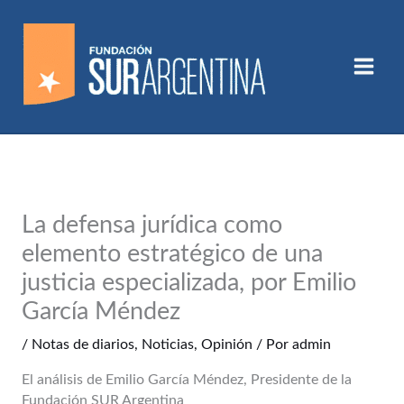
Ir
al
contenido
La defensa jurídica como
elemento estratégico de una
justicia especializada, por Emilio
García Méndez
/
Notas de diarios
,
Noticias
,
Opinión
/ Por
admin
El análisis de Emilio García Méndez, Presidente de la
Fundación SUR Argentina