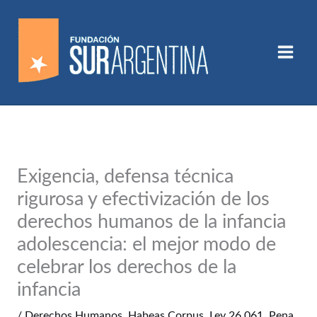
Ir
al
contenido
Exigencia, defensa técnica
rigurosa y efectivización de los
derechos humanos de la infancia
adolescencia: el mejor modo de
celebrar los derechos de la
infancia
/
Derechos Humanos
,
Habeas Corpus
,
Ley 26.061
,
Pena